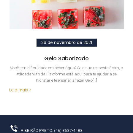
26 de novembro de 2021
Gelo Saborizado
Você tem dificuldade em beber água? Se a sua resposta é sim, o
#dicadanutri da Fisioforma está aqui para te ajudar a se
hidratar e te ensinar a fazer Gelo[...]
Leia mais >
RIBEIRÃO PRETO: (16) 3637-4488