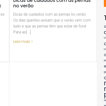
Dicas de cuidados com as pernas
k
no verão
-se
Dicas de cuidados com as pernas no verão
Os dias quentes avisam que o verão vem com
tudo e que as pernas têm que estar de fora!
Para as[...]
c
Leia mais >
c
d
e
e
g
r