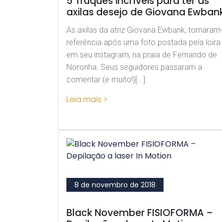
5 Truques incríveis para ter as
axilas desejo de Giovana Ewban
As axilas da atriz Giovana Ewbank, tornaram
referência após uma foto postada pela loira
em seu instagram, na praia de Fernando de
Noronha. Seus seguidores passaram a
comentar (e muito!)[...]
Leia mais >
8 de novembro de 2018
Black November FISIOFORMA –