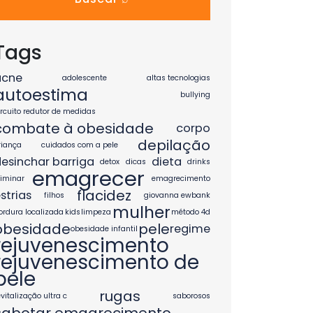
Tags
acne
adolescente
altas tecnologias
autoestima
bullying
ircuito redutor de medidas
combate à obesidade
corpo
depilação
riança
cuidados com a pele
esinchar barriga
dieta
detox
dicas
drinks
emagrecer
liminar
emagrecimento
flacidez
strias
filhos
giovanna ewbank
mulher
ordura localizada
kids
limpeza
método 4d
obesidade
pele
regime
obesidade infantil
rejuvenescimento
rejuvenescimento de
pele
rugas
evitalização ultra c
saborosos