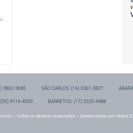
s
o.
) 3862-3685
SÃO CARLOS: (16) 3361-3827
ARARA
(35) 9116-4500
BARRETOS: (17) 3323-4488
forma – Todos os direitos reservados – Desenvolvido por Share