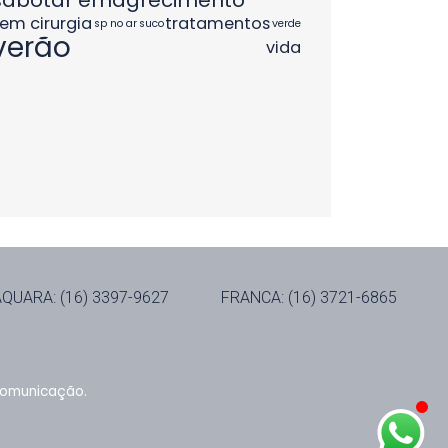
sabotar emagrecimento
em cirurgia
tratamentos
sp no ar
suco
verde
verão
vida
QUARA: (16) 3397-9627
FRANCA: (16) 3721-6865
 Comunicação.