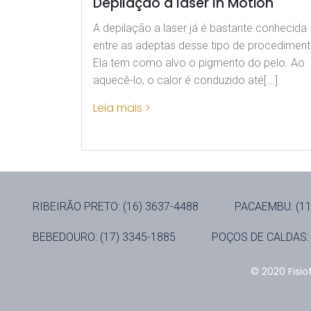
Depilação a laser In Motion
A depilação a laser já é bastante conhecida
entre as adeptas desse tipo de procediment
Ela tem como alvo o pigmento do pelo. Ao
aquecê-lo, o calor é conduzido até[...]
Leia mais >
RIBEIRÃO PRETO: (16) 3637-4488
PACAEMBU: (11
BEBEDOURO: (17) 3345-1885
POÇOS DE CALDAS: 
© 2020 Fisio