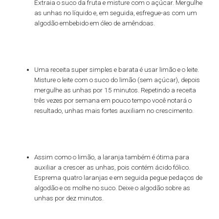
Extraia o suco da fruta e misture com o açúcar. Mergulhe
as unhas no líquido e, em seguida, esfregue-as com um
algodão embebido em óleo de amêndoas.
Uma receita super simples e barata é usar limão e o leite.
Misture o leite com o suco do limão (sem açúcar), depois
mergulhe as unhas por 15 minutos. Repetindo a receita
três vezes por semana em pouco tempo você notará o
resultado, unhas mais fortes auxiliam no crescimento.
Assim como o limão, a laranja também é ótima para
auxiliar a crescer as unhas, pois contém ácido fólico.
Esprema quatro laranjas e em seguida pegue pedaços de
algodão e os molhe no suco. Deixe o algodão sobre as
unhas por dez minutos.