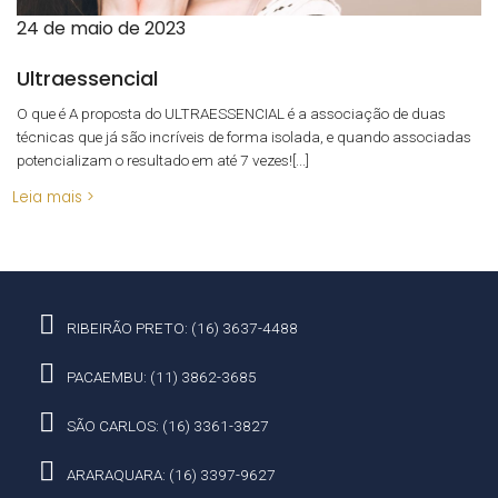
24 de maio de 2023
Ultraessencial
O que é A proposta do ULTRAESSENCIAL é a associação de duas
técnicas que já são incríveis de forma isolada, e quando associadas
potencializam o resultado em até 7 vezes![...]
Leia mais >
RIBEIRÃO PRETO: (16) 3637-4488
PACAEMBU: (11) 3862-3685
SÃO CARLOS: (16) 3361-3827
ARARAQUARA: (16) 3397-9627